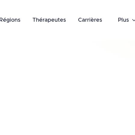
Régions
Thérapeutes
Carrières
Plus
 chronique
is plus de trois mois répond
t encadrés. Nous offrons une
 chronique fondée sur les données
e domicile.