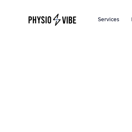
Services
Douleur
Une douleur qui persiste depu
mieux à des soins constants e
prise en charge de la douleur
probantes, directement à votr