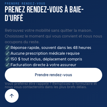
PRENDRE RENDEZ-VOUS
PRENEZ RENDEZ-VOUS À BAIE-
D'URFÉ
Retrouvez votre mobilité sans quitter la maison.
Choisissez le moment qui vous convient et nous nous
occupons du reste.
Réponse rapide, souvent dans les 48 heures
Aucune prescription médicale requise
150 $ tout inclus, déplacement compris
Facturation directe à votre assureur
Prendre rendez-vous
Vous préférez être rappelé ? Remplissez le formulaire et
nous vous contacterons dans les plus brefs délais.