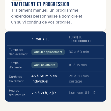
Traitement et progression
Traitement manuel, un programme
d’exercices personnalisé à domicile et
un suivi continu de vos progrès.
CLINIQUE
PHYSIO VIBE
TRADITIONNELLE
Temps de
30 à 60 min
Aucun déplacement
déplacement
Temps
10 à 15 min
Aucune attente
d’attente
45 à 60 min en
20 à 30 min
Durée du
traitement
individuel
partagé
Heures
Lun–ven, 8 h–17 h
7 h à 21 h, 7 j/7
d’ouverture