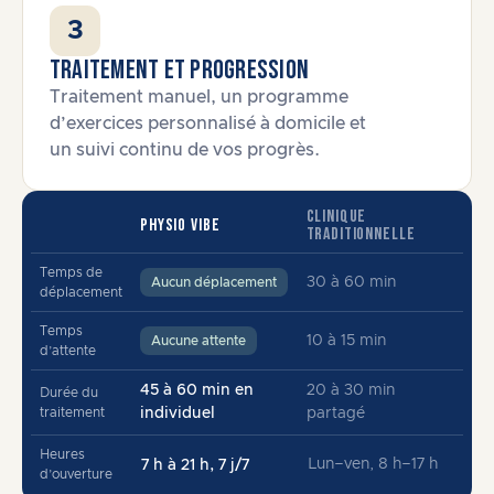
3
Traitement et progression
Traitement manuel, un programme
d’exercices personnalisé à domicile et
un suivi continu de vos progrès.
CLINIQUE
PHYSIO VIBE
TRADITIONNELLE
Temps de
30 à 60 min
Aucun déplacement
déplacement
Temps
10 à 15 min
Aucune attente
d’attente
45 à 60 min en
20 à 30 min
Durée du
traitement
individuel
partagé
Heures
Lun–ven, 8 h–17 h
7 h à 21 h, 7 j/7
d’ouverture