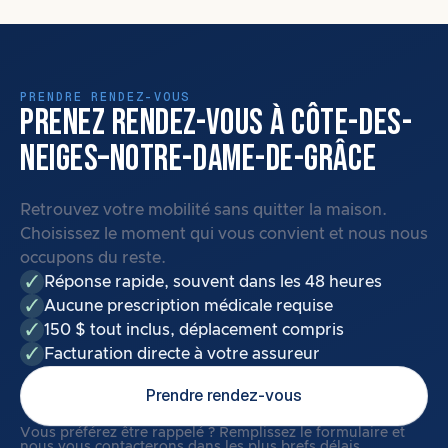
PRENDRE RENDEZ-VOUS
PRENEZ RENDEZ-VOUS À CÔTE-DES-
NEIGES–NOTRE-DAME-DE-GRÂCE
Retrouvez votre mobilité sans quitter la maison.
Choisissez le moment qui vous convient et nous nous
occupons du reste.
Réponse rapide, souvent dans les 48 heures
Aucune prescription médicale requise
150 $ tout inclus, déplacement compris
Facturation directe à votre assureur
Prendre rendez-vous
Vous préférez être rappelé ? Remplissez le formulaire et
nous vous contacterons dans les plus brefs délais.