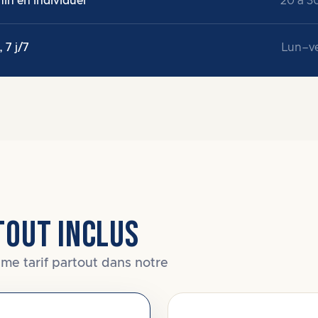
in en individuel
20 à 3
, 7 j/7
Lun–ve
TOUT INCLUS
me tarif partout dans notre