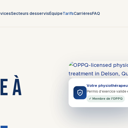
vices
Secteurs desservis
Équipe
Tarifs
Carrières
FAQ
E À
Dessert
H9R
·
Ouest de l’île
Votre physiothérapeu
« Amélioration rapide de ma
Permis d’exercice valide 
douleur à l’épaule. »
✓ Membre de l’OPPQ
Gabrielle R. · Saint-Constant