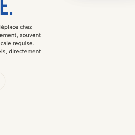
E.
éplace chez
tement, souvent
cale requise.
els, directement