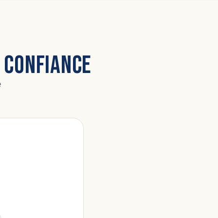
 CONFIANCE
e
s