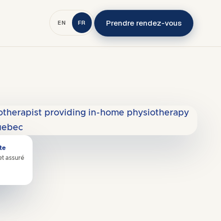
Prendre rendez-vous
EN
FR
te
et assuré