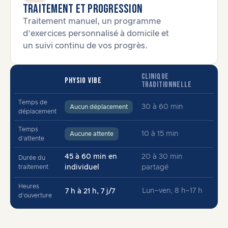
Traitement et progression
Traitement manuel, un programme
d’exercices personnalisé à domicile et
un suivi continu de vos progrès.
CLINIQUE
PHYSIO VIBE
TRADITIONNELLE
Temps de
30 à 60 min
Aucun déplacement
déplacement
Temps
10 à 15 min
Aucune attente
d’attente
45 à 60 min en
20 à 30 min
Durée du
traitement
individuel
partagé
Heures
Lun–ven, 8 h–17 h
7 h à 21 h, 7 j/7
d’ouverture