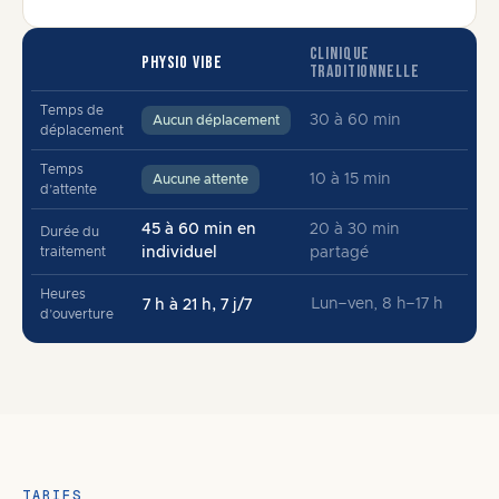
CLINIQUE
PHYSIO VIBE
TRADITIONNELLE
Temps de
30 à 60 min
Aucun déplacement
déplacement
Temps
10 à 15 min
Aucune attente
d’attente
45 à 60 min en
20 à 30 min
Durée du
traitement
individuel
partagé
Heures
Lun–ven, 8 h–17 h
7 h à 21 h, 7 j/7
d’ouverture
TARIFS