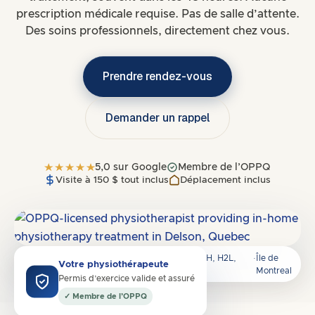
prescription médicale requise. Pas de salle d’attente.
Des soins professionnels, directement chez vous.
Prendre rendez-vous
Demander un rappel
5,0 sur Google
Membre de l’OPPQ
Visite à 150 $ tout inclus
Déplacement inclus
Dessert
H3A, H5A, H3B, H5B, H3C, H3G, H3H, H2L,
·
Île de
Votre physiothérapeute
H2K, H2Y, H2Z, H4Z
Montreal
Permis d’exercice valide et assuré
✓ Membre de l’OPPQ